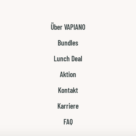
Über VAPIANO
ILLKOMMEN BEI VAPIA
Bundles
easy & entspannt lieben – das ist Dein VAPIANO! Haus
Lunch Deal
himmlische Dolci, frisch & mit Liebe für Dich zubere
Aktion
Kontakt
Karriere
FAQ