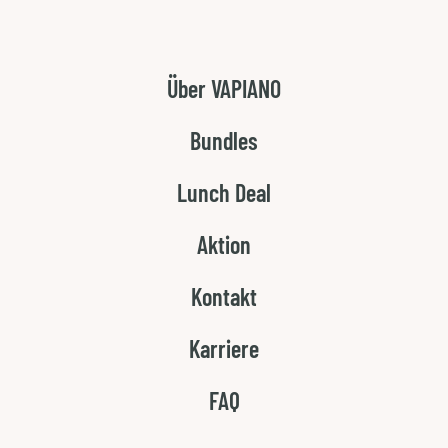
ZUPPA, STARTERS & SNACKS
PASTA
PINSA
INSALATA
KIDS
DOLCI
SOF
Über VAPIANO
SPEISEKARTE
Bundles
HAMBURG
Lunch Deal
Aktion
GÄNSEMARKT
Kontakt
Karriere
FAQ
DEINE ERNÄHRUNGSOPTIONEN
vegan
vegetarisch
laktosefrei
glutenfrei